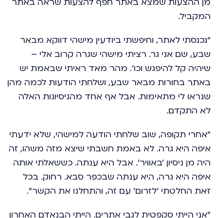
מן ההצעות שמצא באתר חפף להצעות שראה באתר
המקביל.
"נכנסתי לאתר, וחיפשתי ביודעין מישהי דווקא מבאר
שבע, שם אני גר. רציתי מישהי שגרה קרוב אלי –
שיהיה קל להיפגש וכו'. מהר מאד ראיתי שבאמת יש
באתר בחורות מבאר שבע, ושלחתי הודעות לכמה מהן
שנראו לי מתאימות. אבל אף אחד מהניסיונות האלה
לא התקדם.
"אחרי תקופה, שוב שלחתי הודעה למישהי, שלא ידעתי
איפה היא גרה. לא באמת חשבתי שיצא מזה משהו, זה
היה מן ניסיון 'באוויר'. אבל היא ענתה. כששאלתי אותה
איפה היא גרה, היא ענתה שבכפר סבא. רחוק. בכל
זאת החלטתי 'לזרום' עם זה, והתחלנו את הקשר".
"אני הייתי סקפטית לגבי אתרים. הייתי הבנאדם האחרון