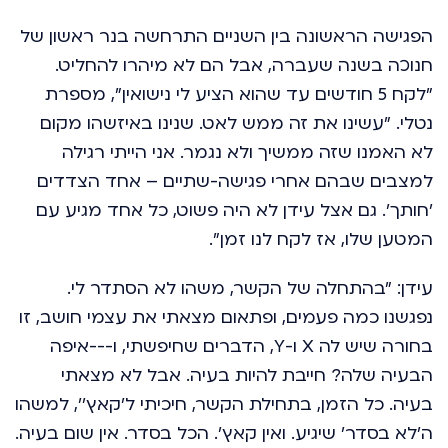
הפגישה הראשונה בין השניים התרחשה בנר ראשון של
חנוכה בשנה שעברה, אבל הם לא מיהרו להחליט.
"לקח 5 חודשים עד שהוא הציע לי נישואין", מספרת
נטלי. "עשינו את זה ממש לאט. שנינו באיזשהו מקום
לא האמנו שזה ממשיך ולא נגמר. אני הייתי רגילה
למצבים שבהם אחרי פגישה-שתיים – אחד הצדדים
'חותך'. גם אצל עידן לא היה פשוט, כל אחד מגיע עם
המטען שלו, אז לקח לנו זמן".
עידן: "בהתחלה של הקשר, משהו לא הסתדר לי.
נפגשנו כמה פעמים, ופתאום מצאתי את עצמי חושב, זו
בחורה שיש לה X ו-Y, הדברים שחיפשתי, ו---איפה
הבעיה שלה? חייבת להיות בעיה. אבל לא מצאתי
בעיה. כל הזמן, בתחילת הקשר, חיכיתי ל'קאץ'', למשהו
ה'לא בסדר' שיגיע. ואין קאץ'. הכל בסדר. אין שום בעיה.