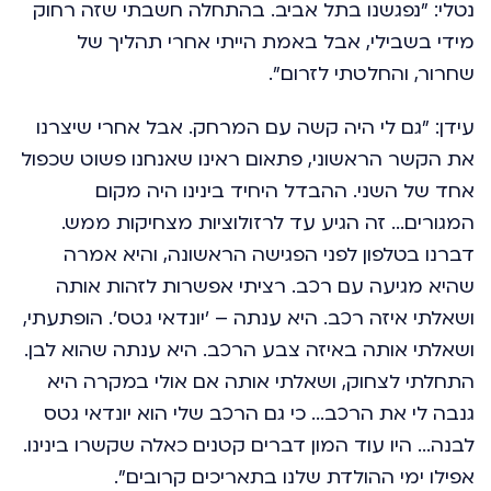
נטלי: "נפגשנו בתל אביב. בהתחלה חשבתי שזה רחוק
מידי בשבילי, אבל באמת הייתי אחרי תהליך של
שחרור, והחלטתי לזרום".
עידן: "גם לי היה קשה עם המרחק. אבל אחרי שיצרנו
את הקשר הראשוני, פתאום ראינו שאנחנו פשוט שכפול
אחד של השני. ההבדל היחיד בינינו היה מקום
המגורים... זה הגיע עד לרזולוציות מצחיקות ממש.
דברנו בטלפון לפני הפגישה הראשונה, והיא אמרה
שהיא מגיעה עם רכב. רציתי אפשרות לזהות אותה
ושאלתי איזה רכב. היא ענתה – 'יונדאי גטס'. הופתעתי,
ושאלתי אותה באיזה צבע הרכב. היא ענתה שהוא לבן.
התחלתי לצחוק, ושאלתי אותה אם אולי במקרה היא
גנבה לי את הרכב... כי גם הרכב שלי הוא יונדאי גטס
לבנה... היו עוד המון דברים קטנים כאלה שקשרו בינינו.
אפילו ימי ההולדת שלנו בתאריכים קרובים".