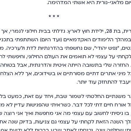
היום מלאני-נורית היא אשתי המדהימה.
* * *
אני מלאני-נורית, בת 28, ילידת חוץ לארץ. גדלתי בבית חילוני לג
י. במהלך הלימודים האקדמאיים (ועד היום) השתתפתי בתכנ
ים, "נפש יהודי", שם נחשפתי בהדרגתיות לדת ולערכיה. מ
חתי על עצמי לא תואמים את העולם החילוני, וחיפשתי לה
. החזרה שלי בתשובה הייתה איטית והדרגתית, אבל בטוחה.
כל מיני אתרים דתיים מסורתיים או בשידוכים, אך ללא הצלחה
יעבד להתחזק עוד יותר.
תר משנתיים החלטתי לשמור שבת, ויחד עם זאת, כמעט בלי 
 אורח חיים דתי לכל דבר. כשראיתי שהפגישות עדיין לא מ
בו ניסיתי לחשוב עם עצמי מה אני מחפשת ואיך אני רוצה שה
ך השנה הזאת לקחתי על עצמי גם צניעות, בדיוק שנה אח
י שחלפה שנה, נכנסתי לאתר שבע ברכות ללא ידיעת אף 