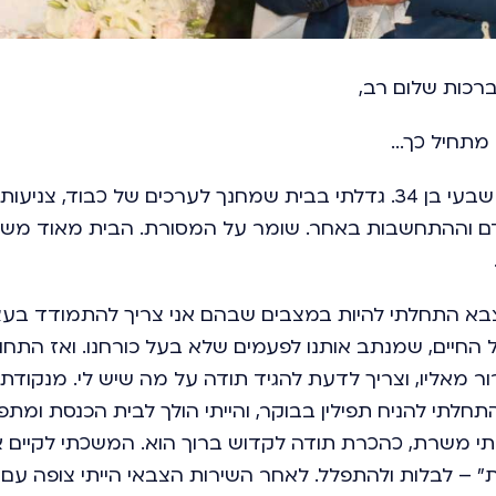
כות שלום רב,
 מתחיל כך...
אני ניר, באר שבעי בן 34. גדלתי בבית שמחנך לערכים של כבוד, 
 וההתחשבות באחר. שומר על המסורת. הבית מאוד משפח
א התחלתי להיות במצבים שבהם אני צריך להתמודד בעצ
החיים, שמנתב אותנו לפעמים שלא בעל כורחנו. ואז התחולל
ר מאליו, וצריך לדעת להגיד תודה על מה שיש לי. מנקודת
תחלתי להניח תפילין בבוקר, והייתי הולך לבית הכנסת ומתפ
תי משרת, כהכרת תודה לקדוש ברוך הוא. המשכתי לקיים אור
מות" – לבלות ולהתפלל. לאחר השירות הצבאי הייתי צופה ע