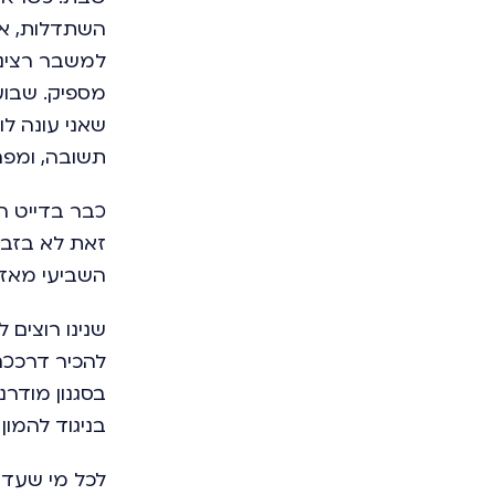
השתדלות, אך
למשבר רציני,
מספיק. שבועי
שאני עונה ל
תשובה, ומפה
כבר בדייט הר
זאת לא בזבז
השביעי מאז 
שנינו רוצים 
להכיר דרככם
בסגנון מודרנ
בניגוד להמו
לכל מי שעדיי